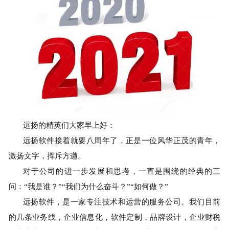
远扬
的精英们大家早上好
：
远扬软件接着就要八
周年
了，正是
一
位
风华正茂的
青年
，
激扬文字
，挥斥方遒。
对于公司的进一步发展和思考，一直是围绕的经典的三
问：
“我是谁？”“我们为什么奋斗？”“如何做？”
远扬软件
，是一家
专注技术和运营
的服务公司。我们目前
的几条业务线，企业
信息化
，
软件定制
，
品牌设计
，企业财税