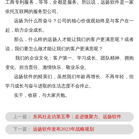
工商专利服务，
等等
，全都是服务
。所以说，远扬软件
是一家
依托互联网的服务
型
公司。
远扬
为什么而奋斗？
公司的核心价值观始终是与客户在一
起，助力企业成长。
那么，什么样的
远扬
人才能让我们的客户更满意呢？或者
说，我们要怎么做才能让我们的客户更满意呢？
我们的企业文化：客户第一、学习成长、团队精神、拥抱
变化、担当责任、激情快乐
、
敬业乐业。
远扬软件
的精英们，
虽然我们年龄再增长、不再年轻
，但
学习
成长
与奋斗
进
取的生活态度
不会停止。
实干，收获，与大家共勉
。
上一篇：
东风社走访第五季：走进微聚力、远扬软件
下一篇：
远扬软件发布2023年战略规划